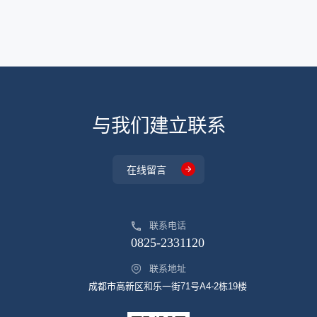
与我们建立联系
在线留言
联系电话
0825-2331120
联系地址
成都市高新区和乐一街71号A4-2栋19楼