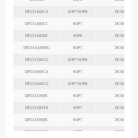
DP2314HJCA
SOP7/SOP8
DCM
DP2314HJCC
SOP7
DCM
DP2314JHDC
SOP8
DCM
DP2314AJHDG
SOP7
DCM
DP2315HJCG
SOP7/SOP8
DCM
DP2316HJCA
SOP7
DCM
DP2316HJCG
SOP7/SOP8
DCM
DP2321JHDC
SOP7
DCM
DP2323HTFA
SOP7
DCM
DP2324JHDC
SOP7
DCM
DP2325HJCG
SOP7
DCM