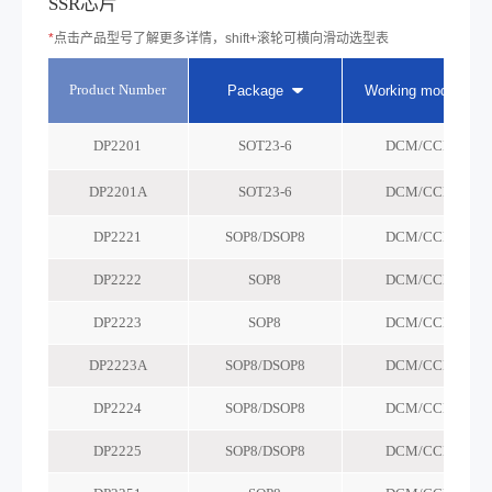
SSR芯片
*
点击产品型号了解更多详情，shift+滚轮可横向滑动选型表
Product Number
Package
Working mode
DP2201
SOT23-6
DCM/CCM
DP2201A
SOT23-6
DCM/CCM
DP2221
SOP8/DSOP8
DCM/CCM
DP2222
SOP8
DCM/CCM
DP2223
SOP8
DCM/CCM
DP2223A
SOP8/DSOP8
DCM/CCM
DP2224
SOP8/DSOP8
DCM/CCM
DP2225
SOP8/DSOP8
DCM/CCM