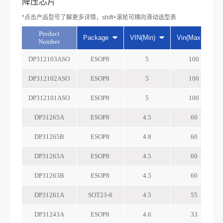
降压芯片
*
点击产品型号了解更多详情，shift+滚轮可横向滑动选型表
Product
Package
VIN(Min)
Vin(Max)
Number
DP312103ASO
ESOP8
5
100
DP312102ASO
ESOP8
5
100
DP312101ASO
ESOP8
5
100
DP31265A
ESOP8
4.5
60
DP31265B
ESOP8
4.8
60
DP31263A
ESOP8
4.5
60
DP31263B
ESOP8
4.5
60
DP31261A
SOT23-6
4.5
55
DP31243A
ESOP8
4.6
33