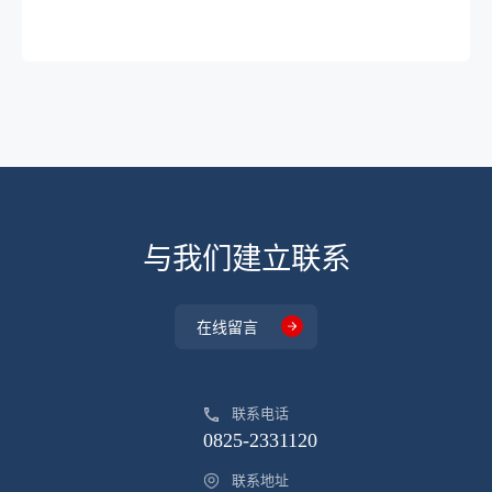
DP31214FSST
TSOT23-6
4.5
17
DP31214TST
TSOT23-6
4.5
17
DP31214FTST
TSOT23-6
4.5
17
DP31215SST
TSOT23-6
4.5
17
DP31215FSST
TSOT23-6
4.5
17
DP31215TST
TSOT23-6
4.5
17
与我们建立联系
DP31215FTST
TSOT23-6
4.5
17
DP31216SST
TSOT23-6
4.5
17
在线留言
DP31216FSST
TSOT23-6
4.5
17
DP31216TST
TSOT23-6
4.5
17
联系电话
DP31216FTST
TSOT23-6
4.5
17
0825-2331120
DP31231FAST
SOT23-6
4
30
联系地址