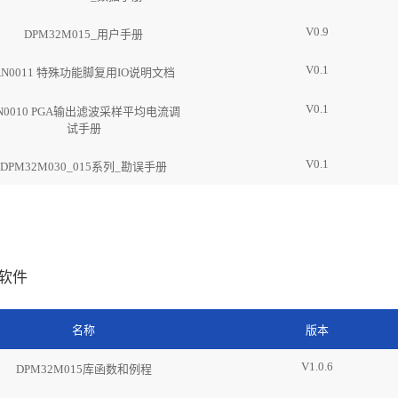
V0.9
DPM32M015_用户手册
V0.1
AN0011 特殊功能脚复用IO说明文档
V0.1
N0010 PGA输出滤波采样平均电流调
试手册
V0.1
DPM32M030_015系列_勘误手册
软件
名称
版本
V1.0.6
DPM32M015库函数和例程