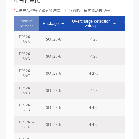
单节锂电IC
*
点击产品型号了解更多详情，shift+滚轮可横向滑动选型表
Product
Overcharge detection
Overcha
Package
Number
voltage
vo
DP8261-
SOT23-6
4.28
SAA
DP8261-
SOT23-6
4.28
SAB
DP8261-
SOT23-6
4.275
SAC
DP8261-
SOT23-6
4.28
SAD
DP8261-
SOT23-6
4.425
SCB
DP8261-
SOT23-6
4.425
SDA