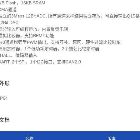
8KB Flash，16KB SRAM
路DMA通道
个独立的3Msps 12Bit ADC, 所有通道采样结果独立存放，可直接输出Q15
12Bit DAC
4个差分输入可编程运放，内置反馈电阻
个模拟比较器，支持BEMF功能
4对共8通道增强型PWM输出，支持互补、死区、硬件过流比较刹车
6个通用定时器，1个低功耗定时器，2个捕获比较定时器
持HALL、编码器输入
个UART, 2个SPI，1个I2C接口，支持CAN2.0
外形
FP64
文档
名称
版本